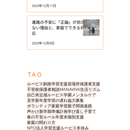
2025年12月17日
進路の不安に「正論」が効か
ない理由と、家庭でできる対
応
2025年12月8日
​TAG
ルーピス
釧路
学習支援
居場所
保護者支援
不登校
保護者
相談
MANAVIVA
生活リズム
自己肯定感
ルーピス学園
メンタルケア
見学
新年度
学習の遅れ
協力募集
ボランティア
家庭学習
親子関係
進路
声かけ
新学期準備
計画
学び直し
子育て
春の不安
ルール
年度末
個別支援
家庭の関わり方
NPO法人学習支援ルーピス
冬休み