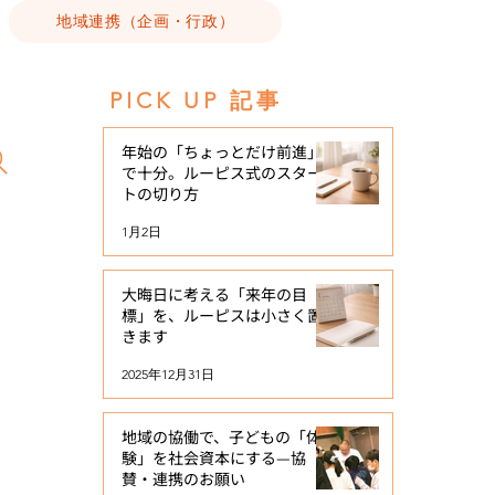
地域連携（企画・行政）
PICK UP 記事
年始の「ちょっとだけ前進」
で十分。ルーピス式のスター
トの切り方
1月2日
大晦日に考える「来年の目
標」を、ルーピスは小さく置
きます
2025年12月31日
地域の協働で、子どもの「体
験」を社会資本にする—協
賛・連携のお願い