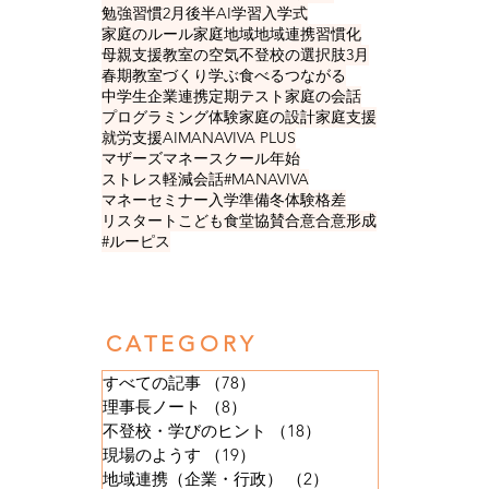
勉強習慣
2月後半
AI学習
入学式
家庭のルール
家庭
地域
地域連携
習慣化
母親支援
教室の空気
不登校の選択肢
3月
春期
教室づくり
学ぶ食べるつながる
中学生
企業連携
定期テスト
家庭の会話
プログラミング
体験
家庭の設計
家庭支援
就労支援
AI
MANAVIVA PLUS
マザーズマネースクール
年始
ストレス軽減
会話
#MANAVIVA
マネーセミナー
入学準備
冬
体験格差
リスタート
こども食堂
協賛
合意
合意形成
#ルーピス
​CATEGORY
すべての記事
（78）
78件の記事
理事長ノート
（8）
8件の記事
不登校・学びのヒント
（18）
18件の記事
現場のようす
（19）
19件の記事
地域連携（企業・行政）
（2）
2件の記事