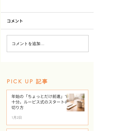
コメント
コメントを追加…
お母さん、自分の「やり
子どもから大人
たい」をあきらめない
路に広がる「学
で。未来を創るための、
く」のバトン。
ふたつの学び。
PICK UP 記事
年始の「ちょっとだけ前進」で
十分。ルーピス式のスタートの
切り方
1月2日