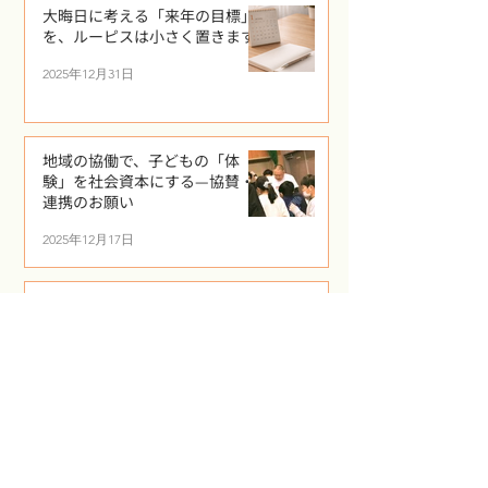
大晦日に考える「来年の目標」
を、ルーピスは小さく置きます
2025年12月31日
地域の協働で、子どもの「体
験」を社会資本にする—協賛・
連携のお願い
2025年12月17日
進路の不安に「正論」が効かな
い理由と、家庭でできる対応
2025年12月8日
​TAG
ルーピス
釧路
学習支援
居場所
保護者支援
不登校
保護者
相談
MANAVIVA
生活リズム
自己肯定感
ルーピス学園
メンタルケア