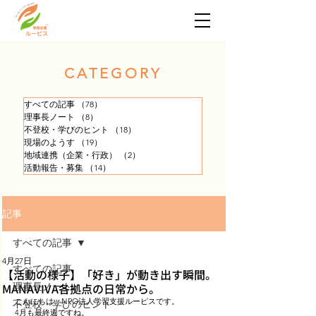
​CATEGORY
すべての記事
（78）
78件の記事
理事長ノート
（8）
8件の記事
不登校・学びのヒント
（18）
18件の記事
現場のようす
（19）
19件の記事
地域連携（企業・行政）
（2）
2件の記事
活動報告・募集
（14）
14件の記事
記事
すべての記事
4月27日
すべての記事
【活動の様子】「好き」が動き出す瞬間。
MANAVIVA各拠点の日常から。
理事長ノート
こんにちは、NPO法人学習支援ルーピスです。
不登校・学びのヒント
4月も最終週ですね。