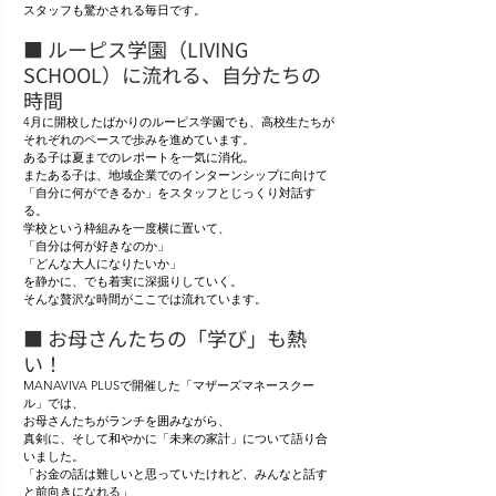
スタッフも驚かされる毎日です。
■ ルーピス学園（LIVING 
SCHOOL）に流れる、自分たちの
時間
4月に開校したばかりのルーピス学園でも、高校生たちが
それぞれのペースで歩みを進めています。 
ある子は夏までのレポートを一気に消化。
またある子は、地域企業でのインターンシップに向けて
「自分に何ができるか」をスタッフとじっくり対話す
る。 
学校という枠組みを一度横に置いて、
「自分は何が好きなのか」
「どんな大人になりたいか」
を静かに、でも着実に深掘りしていく。
そんな贅沢な時間がここでは流れています。
■ お母さんたちの「学び」も熱
い！
MANAVIVA PLUSで開催した「マザーズマネースクー
ル」では、
お母さんたちがランチを囲みながら、
真剣に、そして和やかに「未来の家計」について語り合
いました。
「お金の話は難しいと思っていたけれど、みんなと話す
と前向きになれる」