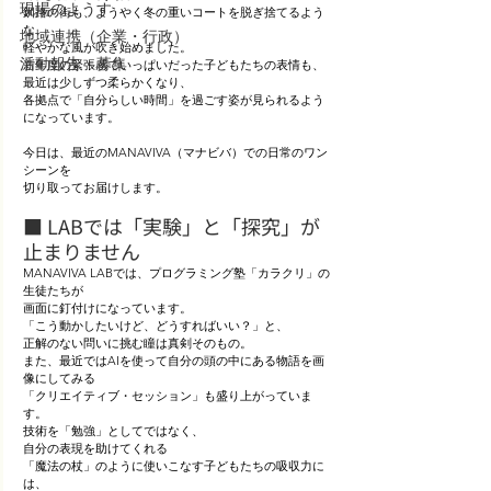
現場のようす
釧路の街も、ようやく冬の重いコートを脱ぎ捨てるよう
な、
地域連携（企業・行政）
軽やかな風が吹き始めました。
活動報告・募集
新年度の緊張感でいっぱいだった子どもたちの表情も、
最近は少しずつ柔らかくなり、
各拠点で「自分らしい時間」を過ごす姿が見られるよう
になっています。
今日は、最近のMANAVIVA（マナビバ）での日常のワン
シーンを
切り取ってお届けします。
■ LABでは「実験」と「探究」が
止まりません
MANAVIVA LABでは、プログラミング塾「カラクリ」の
生徒たちが
画面に釘付けになっています。
「こう動かしたいけど、どうすればいい？」と、
正解のない問いに挑む瞳は真剣そのもの。 
また、最近ではAIを使って自分の頭の中にある物語を画
像にしてみる
「クリエイティブ・セッション」も盛り上がっていま
す。
技術を「勉強」としてではなく、
自分の表現を助けてくれる
「魔法の杖」のように使いこなす子どもたちの吸収力に
は、