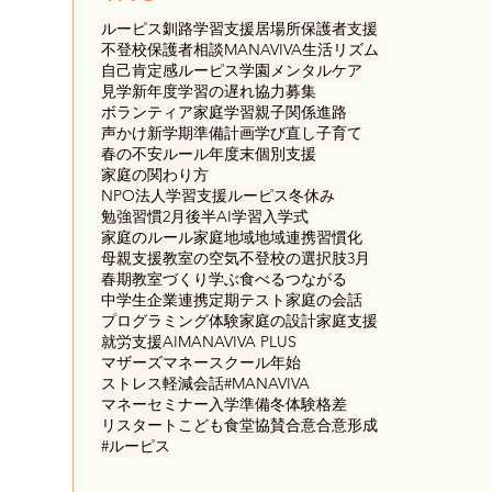
ルーピス
釧路
学習支援
居場所
保護者支援
不登校
保護者
相談
MANAVIVA
生活リズム
自己肯定感
ルーピス学園
メンタルケア
見学
新年度
学習の遅れ
協力募集
ボランティア
家庭学習
親子関係
進路
声かけ
新学期準備
計画
学び直し
子育て
春の不安
ルール
年度末
個別支援
家庭の関わり方
NPO法人学習支援ルーピス
冬休み
勉強習慣
2月後半
AI学習
入学式
家庭のルール
家庭
地域
地域連携
習慣化
母親支援
教室の空気
不登校の選択肢
3月
春期
教室づくり
学ぶ食べるつながる
中学生
企業連携
定期テスト
家庭の会話
プログラミング
体験
家庭の設計
家庭支援
就労支援
AI
MANAVIVA PLUS
マザーズマネースクール
年始
ストレス軽減
会話
#MANAVIVA
マネーセミナー
入学準備
冬
体験格差
リスタート
こども食堂
協賛
合意
合意形成
#ルーピス