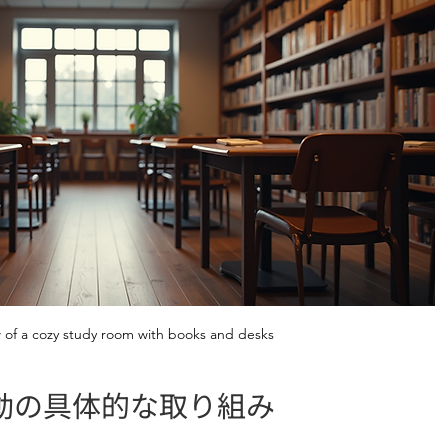
w of a cozy study room with books and desks
動の具体的な取り組み