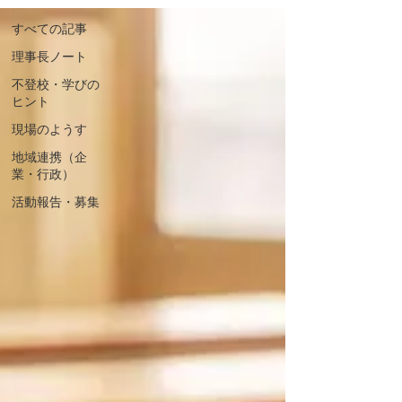
すべての記事
理事長ノート
不登校・学びの
ヒント
現場のようす
地域連携（企
業・行政）
活動報告・募集