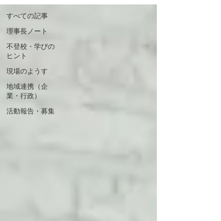
すべての記事
理事長ノート
不登校・学びの
ヒント
現場のようす
地域連携（企
業・行政）
活動報告・募集