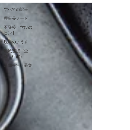
すべての記事
理事長ノート
不登校・学びの
ヒント
現場のようす
地域連携（企
業・行政）
活動報告・募集