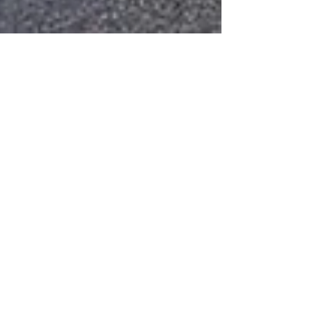
4月27日
活動報告・募集
【活動の様子】「好き」が動き出す瞬間。
MANAVIVA各拠点の日常から。
新年度が始まって1ヶ月。MANAVIVA LABやルーピス学園
（LIVING SCHOOL）で、子どもたちが自分の「好き」を見
つけ、没頭し始めた様子をお届けします。プログラミン
グ、AI、音楽、そして何気ない対話。一人ひとりの個性が
輝く日常の風景です。
PICK UP 記事